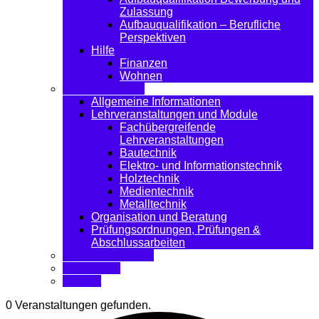
Zulassung
Aufbauqualifikation – Berufliche
Perspektiven
Hilfe
Finanzen
Wohnen
Für Studierende
Allgemeine Informationen
Lehrveranstaltungen und Module
Fachübergreifende
Lehrveranstaltungen
Bautechnik
Elektro- und Informationstechnik
Holztechnik
Medientechnik
Metalltechnik
Organisation und Beratung
Prüfungsordnungen, Prüfungen &
Abschlussarbeiten
Aktuelle Einblicke
Downloads
Kontakt
0 Veranstaltungen gefunden.