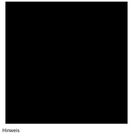
für
Februar
2,
2025
Hinweis