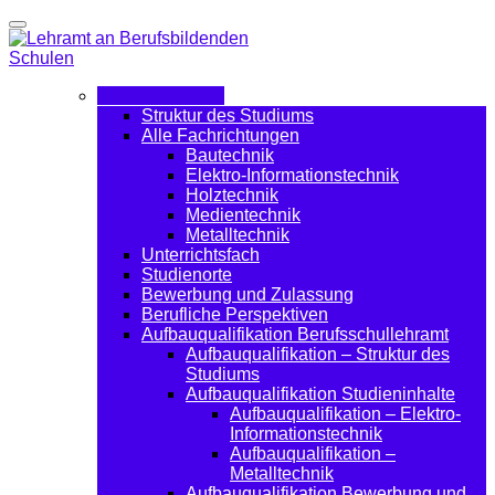
Für Interessierte
Struktur des Studiums
Alle Fachrichtungen
Bautechnik
Elektro-Informationstechnik
Holztechnik
Medientechnik
Metalltechnik
Unterrichtsfach
Studienorte
Bewerbung und Zulassung
Berufliche Perspektiven
Aufbauqualifikation Berufsschullehramt
Aufbauqualifikation – Struktur des
Studiums
Aufbauqualifikation Studieninhalte
Aufbauqualifikation – Elektro-
Informationstechnik
Aufbauqualifikation –
Metalltechnik
Aufbauqualifikation Bewerbung und