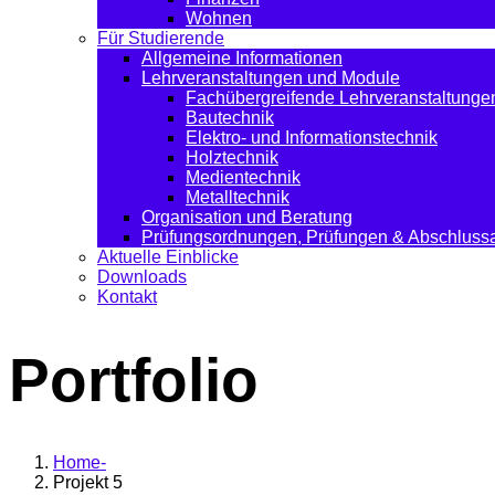
Wohnen
Für Studierende
Allgemeine Informationen
Lehrveranstaltungen und Module
Fachübergreifende Lehrveranstaltunge
Bautechnik
Elektro- und Informationstechnik
Holztechnik
Medientechnik
Metalltechnik
Organisation und Beratung
Prüfungsordnungen, Prüfungen & Abschlussa
Aktuelle Einblicke
Downloads
Kontakt
Portfolio
Home
Projekt 5