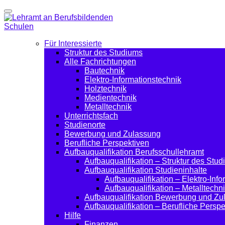
Für Interessierte
Struktur des Studiums
Alle Fachrichtungen
Bautechnik
Elektro-Informationstechnik
Holztechnik
Medientechnik
Metalltechnik
Unterrichtsfach
Studienorte
Bewerbung und Zulassung
Berufliche Perspektiven
Aufbauqualifikation Berufsschullehramt
Aufbauqualifikation – Struktur des Stu
Aufbauqualifikation Studieninhalte
Aufbauqualifikation – Elektro-Inf
Aufbauqualifikation – Metalltechn
Aufbauqualifikation Bewerbung und Zu
Aufbauqualifikation – Berufliche Perspe
Hilfe
Finanzen