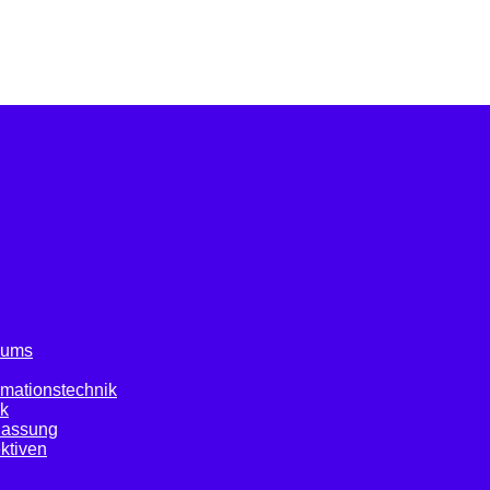
diums
ormationstechnik
ik
lassung
ktiven