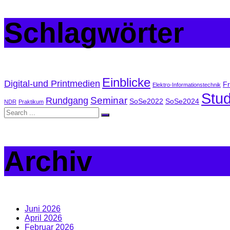
Schlagwörter
Einblicke
Digital-und Printmedien
Fr
Elektro-Informationstechnik
Stu
Seminar
Rundgang
SoSe2022
SoSe2024
NDR
Praktikum
Archiv
Juni 2026
April 2026
Februar 2026