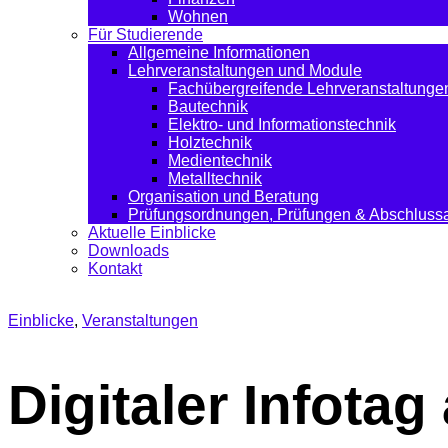
Wohnen
Für Studierende
Allgemeine Informationen
Lehrveranstaltungen und Module
Fachübergreifende Lehrveranstaltunge
Bautechnik
Elektro- und Informationstechnik
Holztechnik
Medientechnik
Metalltechnik
Organisation und Beratung
Prüfungsordnungen, Prüfungen & Abschlussa
Aktuelle Einblicke
Downloads
Kontakt
Einblicke
,
Veranstaltungen
Digitaler Infotag