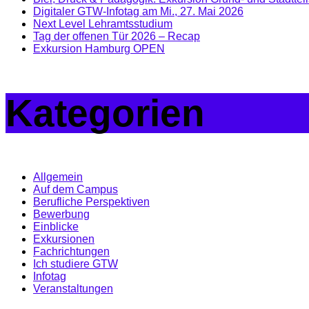
Digitaler GTW-Infotag am Mi., 27. Mai 2026
Next Level Lehramtsstudium
Tag der offenen Tür 2026 – Recap
Exkursion Hamburg OPEN
Kategorien
Allgemein
Auf dem Campus
Berufliche Perspektiven
Bewerbung
Einblicke
Exkursionen
Fachrichtungen
Ich studiere GTW
Infotag
Veranstaltungen