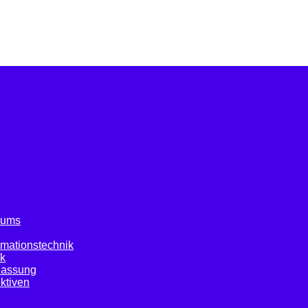
diums
ormationstechnik
ik
lassung
ktiven