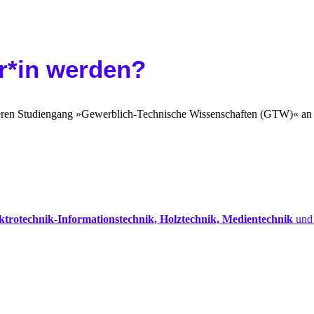
er*in werden?
eren Studiengang »Gewerblich-Technische Wissenschaften (GTW)« an
ktrotechnik-Informationstechnik, Holztechnik, Medientechnik
un