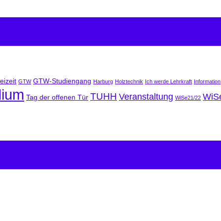
eizeit
GTW-Studiengang
GTW
Harburg
Holztechnik
Ich werde Lehrkraft
Information
dium
TUHH
Veranstaltung
WiS
Tag der offenen Tür
WiSe21/22