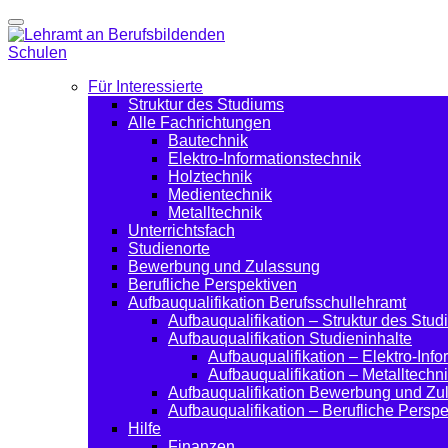
Für Interessierte
Struktur des Studiums
Alle Fachrichtungen
Bautechnik
Elektro-Informationstechnik
Holztechnik
Medientechnik
Metalltechnik
Unterrichtsfach
Studienorte
Bewerbung und Zulassung
Berufliche Perspektiven
Aufbauqualifikation Berufsschullehramt
Aufbauqualifikation – Struktur des Stu
Aufbauqualifikation Studieninhalte
Aufbauqualifikation – Elektro-Inf
Aufbauqualifikation – Metalltechn
Aufbauqualifikation Bewerbung und Zu
Aufbauqualifikation – Berufliche Perspe
Hilfe
Finanzen