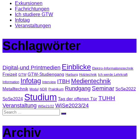
Exkursionen
Fachrichtungen
Ich studiere GTW
Infotag
Veranstaltungen
Schlagwörter
Einblicke
Digital-und Printmedien
Elektro-Informationstechnik
Freizeit
GTW-Studiengang
GTW
Harburg
Holztechnik
Ich werde Lehrkraft
Infotag
Medientechnik
ITBH
Information
Interview
Seminar
Rundgang
Metalltechnik
SoSe2022
Modul
NDR
Praktikum
Studium
TUHH
SoSe2024
Tag der offenen Tür
Veranstaltung
WiSe2023/24
WiSe21/22
Archiv