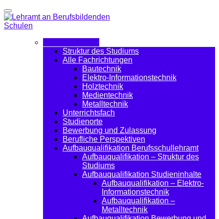
Für Interessierte
Struktur des Studiums
Alle Fachrichtungen
Bautechnik
Elektro-Informationstechnik
Holztechnik
Medientechnik
Metalltechnik
Unterrichtsfach
Studienorte
Bewerbung und Zulassung
Berufliche Perspektiven
Aufbauqualifikation Berufsschullehramt
Aufbauqualifikation – Struktur des
Studiums
Aufbauqualifikation Studieninhalte
Aufbauqualifikation – Elektro-
Informationstechnik
Aufbauqualifikation –
Metalltechnik
Aufbauqualifikation Bewerbung und