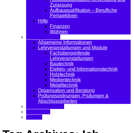
Zulassung
Aufbauqualifikation – Berufliche
Perspektiven
Hilfe
Finanzen
Wohnen
Für Studierende
Allgemeine Informationen
Lehrveranstaltungen und Module
Fachübergreifende
Lehrveranstaltungen
Bautechnik
Elektro- und Informationstechnik
Holztechnik
Medientechnik
Metalltechnik
Organisation und Beratung
Prüfungsordnungen, Prüfungen &
Abschlussarbeiten
Aktuelle Einblicke
Downloads
Kontakt