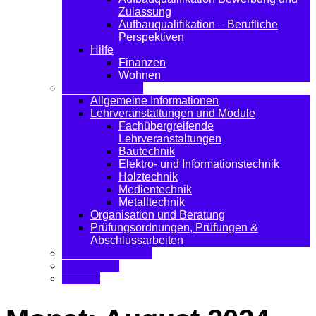
Zulassung
Aufbauqualifikation – Berufliche
Perspektiven
Hilfe
Finanzen
Wohnen
Für Studierende
Allgemeine Informationen
Lehrveranstaltungen und Module
Fachübergreifende
Lehrveranstaltungen
Bautechnik
Elektro- und Informationstechnik
Holztechnik
Medientechnik
Metalltechnik
Organisation und Beratung
Prüfungsordnungen, Prüfungen &
Abschlussarbeiten
Aktuelle Einblicke
Downloads
Kontakt