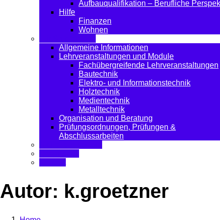
Aufbauqualifikation – Berufliche Perspek
Hilfe
Finanzen
Wohnen
Für Studierende
Allgemeine Informationen
Lehrveranstaltungen und Module
Fachübergreifende Lehrveranstaltungen
Bautechnik
Elektro- und Informationstechnik
Holztechnik
Medientechnik
Metalltechnik
Organisation und Beratung
Prüfungsordnungen, Prüfungen &
Abschlussarbeiten
Aktuelle Einblicke
Downloads
Kontakt
Autor:
k.groetzner
Home