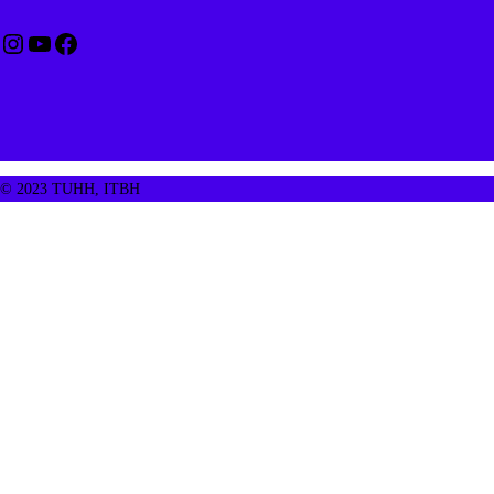
Instagram
YouTube
Facebook
© 2023 TUHH, ITBH