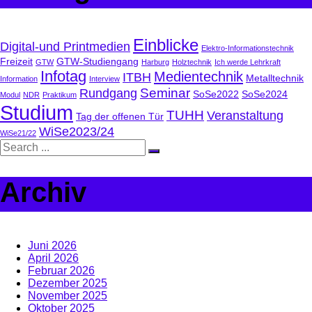
Einblicke
Digital-und Printmedien
Elektro-Informationstechnik
Freizeit
GTW-Studiengang
GTW
Harburg
Holztechnik
Ich werde Lehrkraft
Infotag
Medientechnik
ITBH
Metalltechnik
Information
Interview
Seminar
Rundgang
SoSe2022
SoSe2024
Modul
NDR
Praktikum
Studium
TUHH
Veranstaltung
Tag der offenen Tür
WiSe2023/24
WiSe21/22
Archiv
Juni 2026
April 2026
Februar 2026
Dezember 2025
November 2025
Oktober 2025