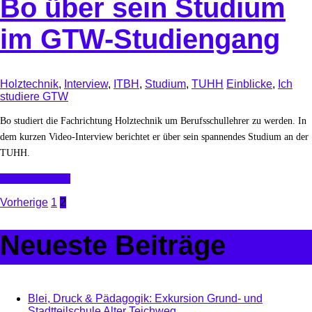
Bo über sein Studium
im GTW-Studiengang
Holztechnik
,
Interview
,
ITBH
,
Studium
,
TUHH
Einblicke
,
Ich
studiere GTW
Bo studiert die Fachrichtung Holztechnik um Berufsschullehrer zu werden. In
dem kurzen Video-Interview berichtet er über sein spannendes Studium an der
TUHH.
Continue Reading
Seitennummerierung
Vorherige
1
2
der
Neueste Beiträge
Beiträge
Blei, Druck & Pädagogik: Exkursion Grund- und
Stadtteilschule Alter Teichweg