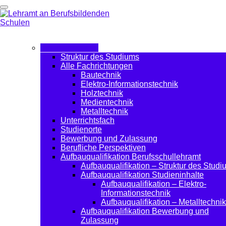
Für Interessierte
Struktur des Studiums
Alle Fachrichtungen
Bautechnik
Elektro-Informationstechnik
Holztechnik
Medientechnik
Metalltechnik
Unterrichtsfach
Studienorte
Bewerbung und Zulassung
Berufliche Perspektiven
Aufbauqualifikation Berufsschullehramt
Aufbauqualifikation – Struktur des Stud
Aufbauqualifikation Studieninhalte
Aufbauqualifikation – Elektro-
Informationstechnik
Aufbauqualifikation – Metalltechnik
Aufbauqualifikation Bewerbung und
Zulassung